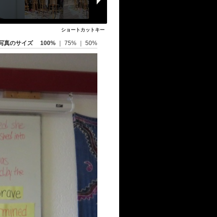
ショートカットキー
写真のサイズ
100%
｜
75%
｜
50%