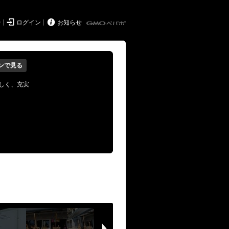


持
ログイン
お知らせ
ンで見る
しく、充実