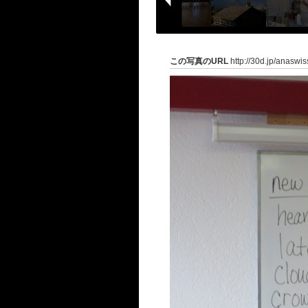
この写真のURL
http://30d.jp/anaswi