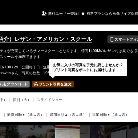
URIアルバム

★
無料ユーザー登録
有料プランなら画像サイズ保
📱
紹介）レザン・アメリカン・スクール
スマートフォ
ティが充実しているサマースクールとなります。標高1400Mのレザン村は夏でも涼
スクールを満喫できます。
お気に入りの写真を手元に残しませんか？
16 / 08 / 29
公開終了日
無期限
イベントの期間
---
プリント写真をポストにお届けします
aswissさん
写真の枚数
196 / 2000枚
中）
｜
個別（大）
｜
スライドショー
）
｜
撮影日順▼（新→古）
｜
追加日順▲（古→新）
｜
追加日順▼（新→古）