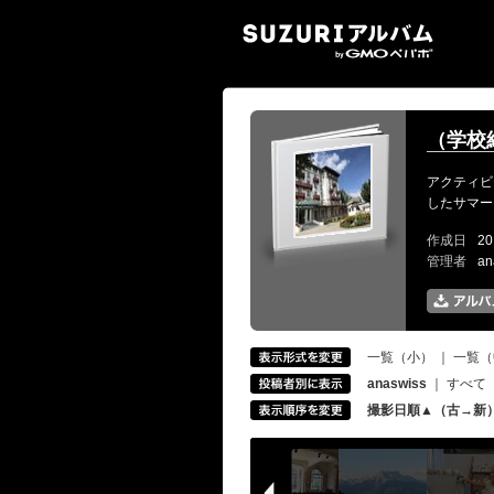
SUZ
（学校
アクティビ
したサマー
作成日
20
管理者
an
一覧（小）
｜
一覧（
anaswiss
｜
すべて
撮影日順▲（古→新