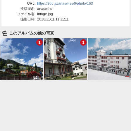
URL:
https://30d.jp/anaswiss/9/photo/163
投稿者名:
anaswiss
ファイル名:
image.jpg
撮影日時:
2018/11/11 11:11:11
🌄
このアルバムの他の写真
1
1

一覧に戻る
Android™ アプリのインストール
Android™ からオンラインアルバムの作成・編
集、共有ができます。