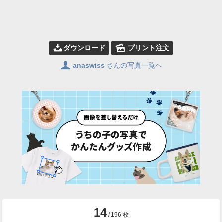
📥
🌄
ダウンロード
プリント注文
👤
anaswiss
さんの写真一覧へ
14
/ 196 枚