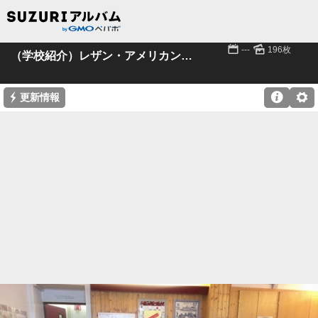
📅
🌄
---
196枚
（学校紹介）レザン・アメリカン・スクール
⚡

⚙
更新情報