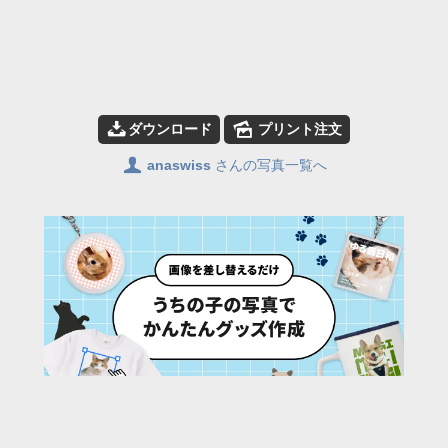
📥
🌄
ダウンロード
プリント注文
👤
anaswiss
さんの写真一覧へ