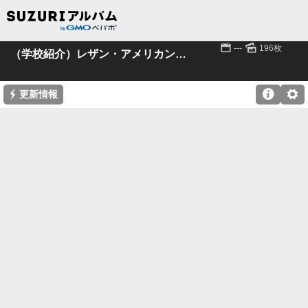
📅
🌄
---
196枚
（学校紹介）レザン・アメリカン・スクール
⚡

⚙
更新情報