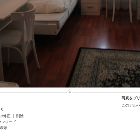
写真をプ
このアルバ
15
の修正
｜
削除
ウンロード
を表示