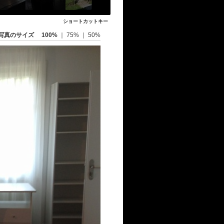
ショートカットキー
写真のサイズ
100%
｜
75%
｜
50%