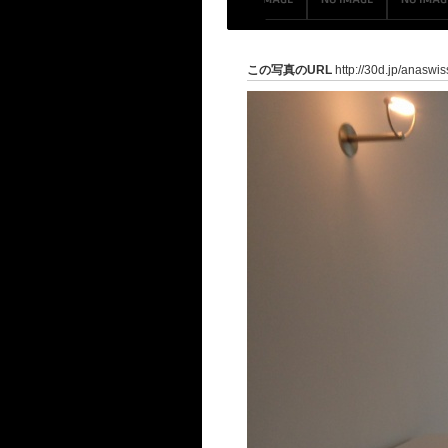
この写真のURL
http://30d.jp/anaswi