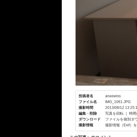
投稿者名
anaswiss
ファイル名
IMG_1061.JPG
撮影時間
2013/08/12 13:25:
編集・削除
写真を回転
｜
時間
ダウンロード
ファイルを個別ダ
撮影情報
撮影情報（Exif）