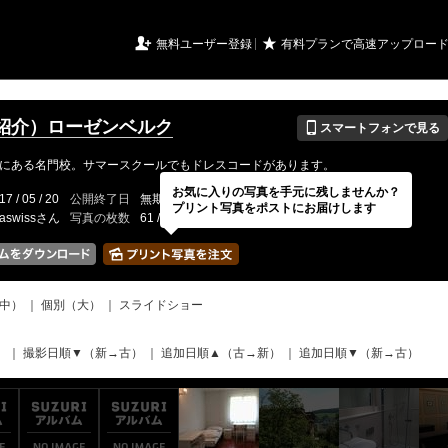
URIアルバム

★
無料ユーザー登録
有料プランで高速アップロー
📱
紹介）ローゼンベルク
スマートフォンで見る
にある名門校。サマースクールでもドレスコードがあります。
お気に入りの写真を手元に残しませんか？
17 / 05 / 20
公開終了日
無期限
イベントの期間
---
プリント写真をポストにお届けします
aswissさん
写真の枚数
61 / 2000枚
中）
｜
個別（大）
｜
スライドショー
）
｜
撮影日順▼（新→古）
｜
追加日順▲（古→新）
｜
追加日順▼（新→古）