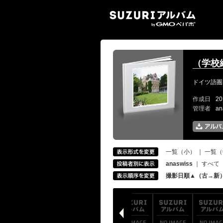
SUZ
（学校
ドイツ語圏
作成日
20
管理者
an
一覧（小）
｜
一覧（
anaswiss
｜
すべて
撮影日順▲（古→新