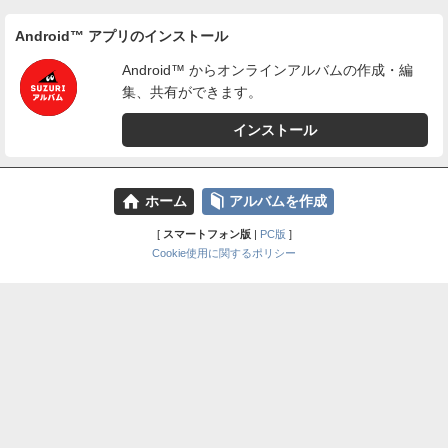
Android™ アプリのインストール
Android™ からオンラインアルバムの作成・編
集、共有ができます。
インストール
⌂
📕
ホーム
アルバムを作成
[
スマートフォン版
|
PC版
]
Cookie使用に関するポリシー