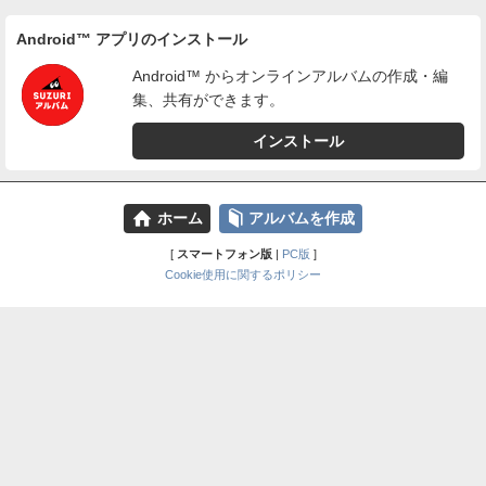
Android™ アプリのインストール
Android™ からオンラインアルバムの作成・編
集、共有ができます。
インストール
⌂
📕
ホーム
アルバムを作成
[
スマートフォン版
|
PC版
]
Cookie使用に関するポリシー