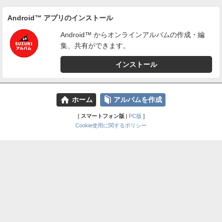
Android™ アプリのインストール
Android™ からオンラインアルバムの作成・編
集、共有ができます。
インストール
⌂
📕
ホーム
アルバムを作成
[
スマートフォン版
|
PC版
]
Cookie使用に関するポリシー