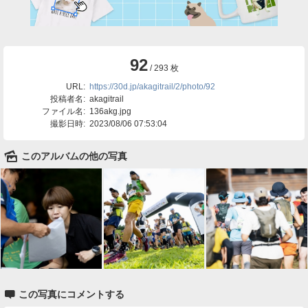
92
/ 293 枚
URL:
https://30d.jp/akagitrail/2/photo/92
投稿者名:
akagitrail
ファイル名:
136akg.jpg
撮影日時:
2023/08/06 07:53:04
🌄
このアルバムの他の写真

この写真にコメントする