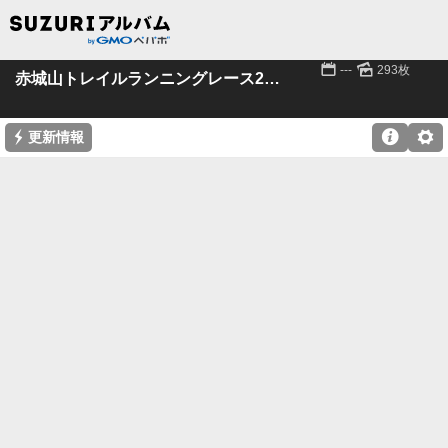
📅
🌄
---
293枚
赤城山トレイルランニングレース2023 パート1
⚡

⚙
更新情報