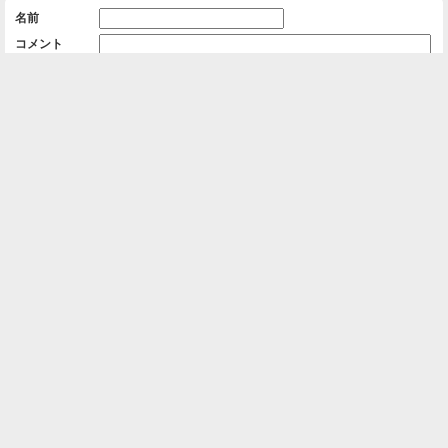
名前
コメント
削除用パスワード

一覧に戻る
Android™ アプリのインストール
Android™ からオンラインアルバムの作成・編
集、共有ができます。
インストール
⌂
📕
ホーム
アルバムを作成