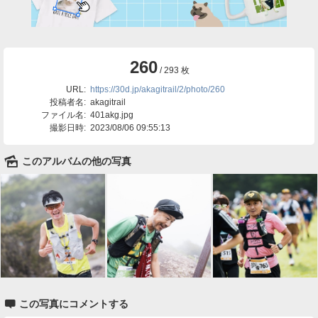
260
/ 293 枚
URL:
https://30d.jp/akagitrail/2/photo/260
投稿者名:
akagitrail
ファイル名:
401akg.jpg
撮影日時:
2023/08/06 09:55:13
🌄
このアルバムの他の写真

この写真にコメントする