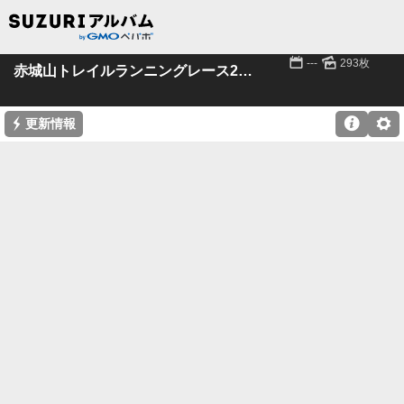
📅
🌄
---
293枚
赤城山トレイルランニングレース2023 パート1
⚡

⚙
更新情報