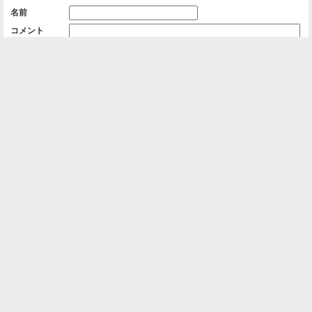
名前
コメント
削除用パスワード

一覧に戻る
Android™ アプリのインストール
Android™ からオンラインアルバムの作成・編
集、共有ができます。
インストール
⌂
📕
ホーム
アルバムを作成