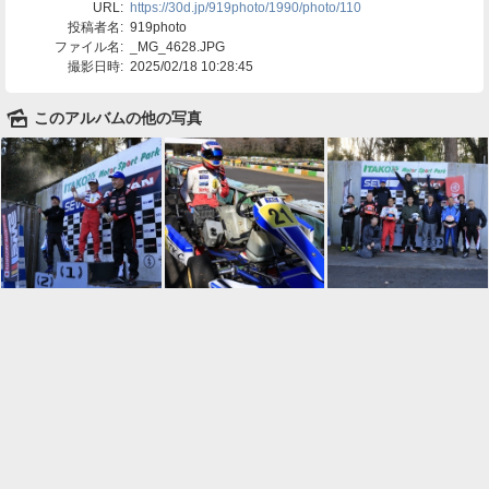
URL:
https://30d.jp/919photo/1990/photo/110
投稿者名:
919photo
ファイル名:
_MG_4628.JPG
撮影日時:
2025/02/18 10:28:45
🌄
このアルバムの他の写真

一覧に戻る
Android™ アプリのインストール
Android™ からオンラインアルバムの作成・編
集、共有ができます。