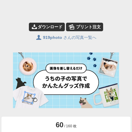
📥
🌄
ダウンロード
プリント注文
👤
919photo
さんの写真一覧へ
60
/ 160 枚