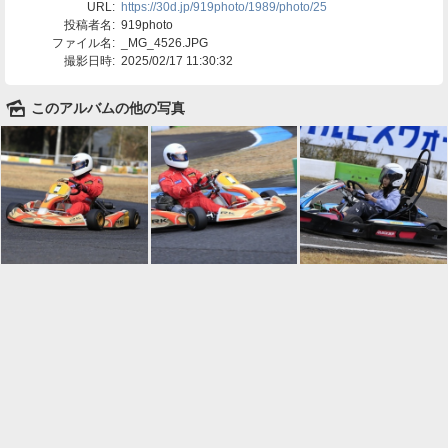
URL:
https://30d.jp/919photo/1989/photo/25
投稿者名:
919photo
ファイル名:
_MG_4526.JPG
撮影日時:
2025/02/17 11:30:32
🌄
このアルバムの他の写真

一覧に戻る
Android™ アプリのインストール
Android™ からオンラインアルバムの作成・編
集、共有ができます。