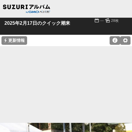
📅
🌄
---
28枚
2025年2月17日のクイック潮来
⚡

⚙
更新情報