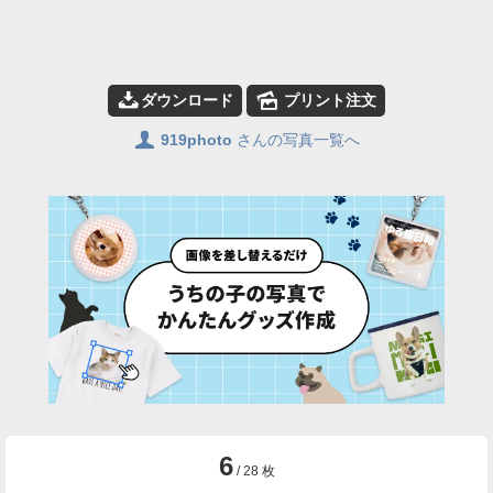
📥
🌄
ダウンロード
プリント注文
👤
919photo
さんの写真一覧へ
6
/ 28 枚