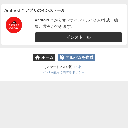
Android™ アプリのインストール
Android™ からオンラインアルバムの作成・編
集、共有ができます。
インストール
⌂
📕
ホーム
アルバムを作成
[
スマートフォン版
|
PC版
]
Cookie使用に関するポリシー