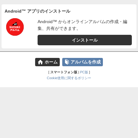
Android™ アプリのインストール
Android™ からオンラインアルバムの作成・編
集、共有ができます。
インストール
⌂
📕
ホーム
アルバムを作成
[
スマートフォン版
|
PC版
]
Cookie使用に関するポリシー