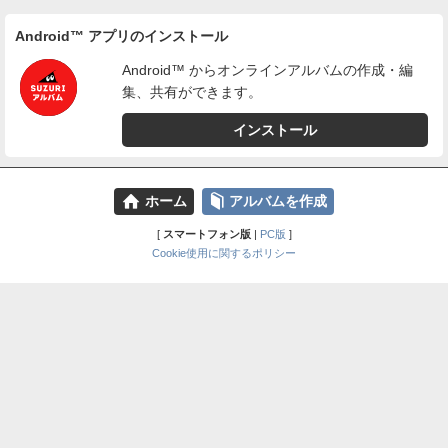
Android™ アプリのインストール
Android™ からオンラインアルバムの作成・編
集、共有ができます。
インストール
⌂
📕
ホーム
アルバムを作成
[
スマートフォン版
|
PC版
]
Cookie使用に関するポリシー